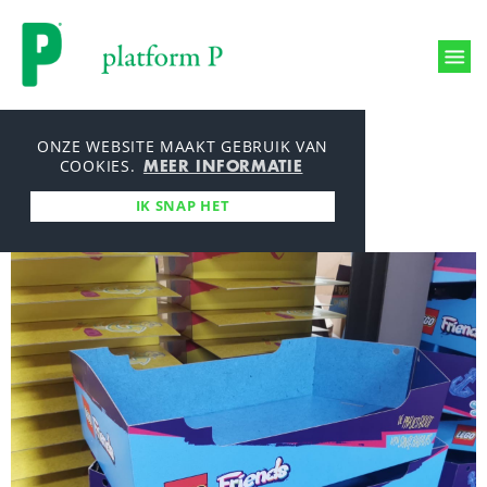
Printmanagement
ONZE WEBSITE MAAKT GEBRUIK VAN
MEER INFORMATIE
Productieproces
COOKIES.
Producties
IK SNAP HET
Milieu en mvo
Over ons
Werken bij
Aanleverspecificaties
Nieuws
Bestelmodule
Contact