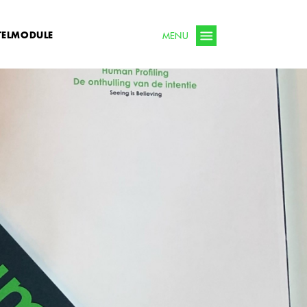
TELMODULE
MENU
Nieuws
Bestelmodule
icaties
Contact