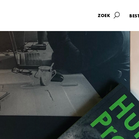
BES
Printmanagement
Over ons
Productieproces
Werken bij
Producties
Aanleverspecif
Milieu en mvo