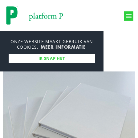
Printmanagement
ONZE WEBSITE MAAKT GEBRUIK VAN
MEER INFORMATIE
Productieproces
COOKIES.
Producties
IK SNAP HET
Milieu en mvo
Over ons
Werken bij
Aanleverspecificaties
Nieuws
Bestelmodule
Contact