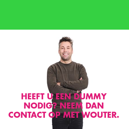
HEEFT U EEN DUMMY
NODIG? NEEM DAN
CONTACT OP MET WOUTER.