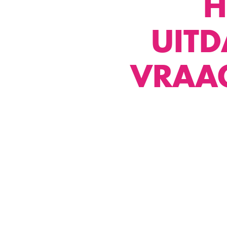
H
UIT
VRAAG