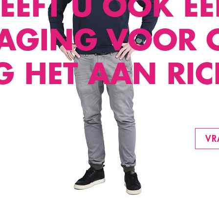
EEFT U OOK E
DAGING VOOR 
 HET AAN RIC
VR