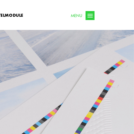
TELMODULE
MENU
Nieuws
Bestelmodule
icaties
Contact