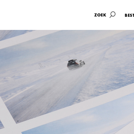
BES
Printmanagement
Over ons
Productieproces
Werken bij
Producties
Aanleverspecif
Milieu en mvo