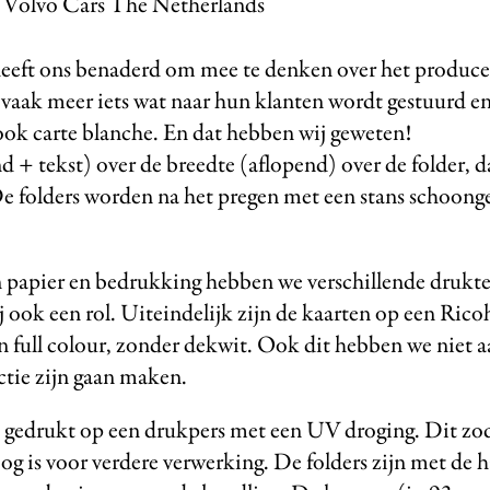
 / Volvo Cars The Netherlands
 heeft ons benaderd om mee te denken over het produc
vaak meer iets wat naar hun klanten wordt gestuurd en
 ook carte blanche. En dat hebben wij geweten!
d + tekst) over de breedte (aflopend) over de folder, 
De folders worden na het pregen met een stans schoonge
n papier en bedrukking hebben we verschillende drukte
 ook een rol. Uiteindelijk zijn de kaarten op een Ricoh
in full colour, zonder dekwit. Ook dit hebben we niet a
ctie zijn gaan maken.
n gedrukt op een drukpers met een UV droging. Dit zo
g is voor verdere verwerking. De folders zijn met de