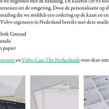
n we beginnen met de handling. De kaarten (in 93 soor
personen uit de omgeving. Door de personalisatie op d
 mailing die we middels een codering op de kaart en e
Volvo-eigenaren in Nederland bereikt met deze mailin
fabrik Gmund
ntalis
m papier
 ontwerp
en
Volvo Cars The Netherlands
voor deze ontz