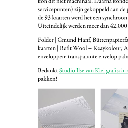
kon dit niet machinaal. Daarna konde
servicepunten) zijn gekoppeld aan de 
de 93 kaarten werd het een synchroon
Uiteindelijk werden meer dan 42.000 
Folder | Gmund Hanf⁠, Büttenpapier
kaarten | Refit Wool + Keaykolour⁠, A
⁠enveloppen: transparante envelop pal
Bedankt
Studio Ilse van Klei grafisch
pakken!