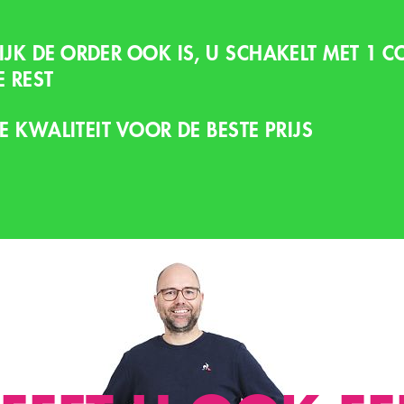
K DE ORDER OOK IS, U SCHAKELT MET 1 
E REST
E KWALITEIT VOOR DE BESTE PRIJS