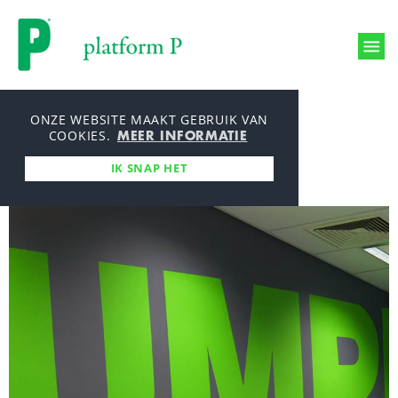
Printmanagement
ONZE WEBSITE MAAKT GEBRUIK VAN
MEER INFORMATIE
Productieproces
COOKIES.
Producties
IK SNAP HET
Milieu en mvo
Over ons
Werken bij
Aanleverspecificaties
Nieuws
Bestelmodule
Contact