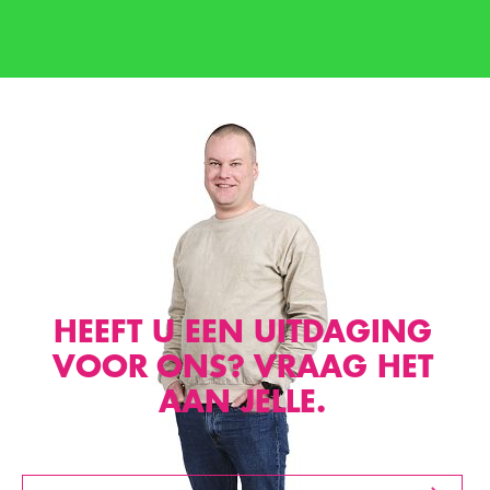
HEEFT U EEN UITDAGING
VOOR ONS? VRAAG HET
AAN JELLE.