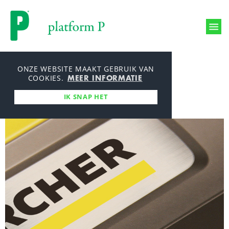
Printmanagement
ONZE WEBSITE MAAKT GEBRUIK VAN
MEER INFORMATIE
Productieproces
COOKIES.
Producties
IK SNAP HET
Milieu en mvo
Over ons
Werken bij
Aanleverspecificaties
Nieuws
Bestelmodule
Contact