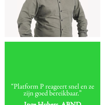
“Platform P reageert snel en ze
zijn goed bereikbaar.”
Inge Hubers, ABND