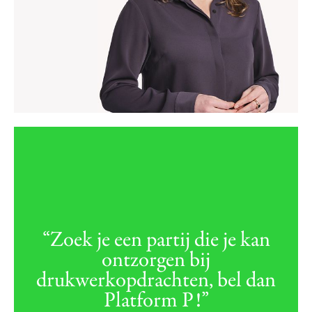
“Zoek je een partij die je kan
ontzorgen bij
drukwerkopdrachten, bel dan
Platform P!”